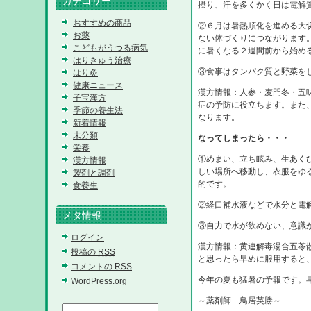
カテゴリー
摂り、汗を多くかく日は電解
おすすめの商品
②６月は暑熱順化を進める大
お薬
ない体づくりにつながります
こどもがうつる病気
に暑くなる２週間前から始め
はりきゅう治療
③食事はタンパク質と野菜を
はり灸
健康ニュース
漢方情報：人参・麦門冬・五
子宝漢方
症の予防に役立ちます。また
季節の養生法
なります。
新着情報
未分類
なってしまったら・・・
栄養
①めまい、立ち眩み、生あく
漢方情報
しい場所へ移動し、衣服をゆ
製剤と調剤
的です。
食養生
②経口補水液などで水分と電
メタ情報
③自力で水が飲めない、意識
ログイン
漢方情報：黄連解毒湯合五苓
投稿の
RSS
と思ったら早めに服用すると
コメントの
RSS
今年の夏も猛暑の予報です。
WordPress.org
～薬剤師 鳥居英勝～