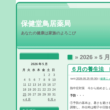
保健堂鳥居薬局
あなたの健康は家族のよろこび
» 2026 » 5 月
2026 年 5 月
６月の養生法 R8
月
火
水
木
金
土
日
1
2
3
torii
(
2026.05.25 05:30
)
|
健康ニ
4
5
6
7
8
9
10
11
12
13
14
15
16
17
熱中症対策 今から始めまし
18
19
20
21
22
23
24
25
26
27
28
29
30
31
予防・・・
« 4 月
6 月 »
①予防の基本は、暑さを避け
調整し、外出時は帽子や日陰