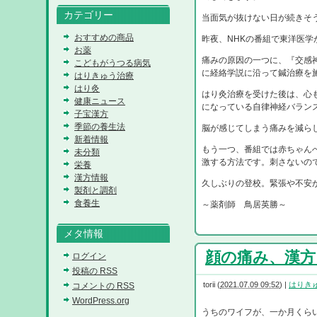
カテゴリー
当面気が抜けない日が続きそ
おすすめの商品
昨夜、NHKの番組で東洋医
お薬
痛みの原因の一つに、『交感
こどもがうつる病気
に経絡学説に沿って鍼治療を
はりきゅう治療
はり灸
はり灸治療を受けた後は、心
健康ニュース
になっている自律神経バラン
子宝漢方
季節の養生法
脳が感じてしまう痛みを減ら
新着情報
もう一つ、番組では赤ちゃん
未分類
激する方法です。刺さないの
栄養
漢方情報
久しぶりの登校。緊張や不安
製剤と調剤
食養生
～薬剤師 鳥居英勝～
メタ情報
顔の痛み、漢方とは
ログイン
投稿の
RSS
torii
(
2021.07.09 09:52
)
|
はりき
コメントの
RSS
WordPress.org
うちのワイフが、一か月くら