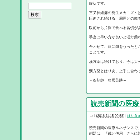
症状です。
三叉神経痛の発生メカニズム
圧迫され続ける、周囲との癒
以前から片側で食べる習慣が
手当は早い方が良いと漢方薬
合わせて、顔に鍼をうったと
ことです。
漢方薬は続けており、今は大
漢方薬とはり灸、上手に合わ
～薬剤師 鳥居英勝～
読売新聞の医療・・
torii
(
2016.11.15 09:58
)
|
はりき
読売新聞の医療ルネサンスで
副題は、『鍼と併用 さらに