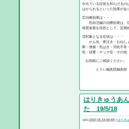
今出ている症状を和らげるの
はかられるといった効果があ
②治療効果は・・・
乳幼児鍼の治療効果は、症
体質改善を目的として、定期
③対象となる症状は・・・
かん虫・夜泣き・おねしょ・
痢・便秘・乳はき・消化不良
気・頭重・チック症・その他
お気軽にご相談ください。
とりい鍼灸院鍼灸師 
はりきゅうあ
た 19/5/18
torii
(
2007.05.18 08:49
)
|
はりき