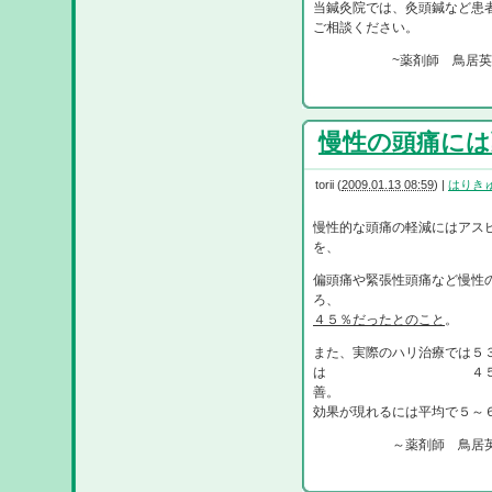
当鍼灸院では、灸頭鍼など患
ご相談ください。
~薬剤師 鳥居英
慢性の頭痛には薬
torii
(
2009.01.13 08:59
)
|
はりき
慢性的な頭痛の軽減にはアス
を、 米デュー
偏頭痛や緊張性頭痛など慢性の
ろ
４５％だったとのこと
また、実際のハリ治療では５
は ４５％
効果が現れるには平均で５～
～薬剤師 鳥居英