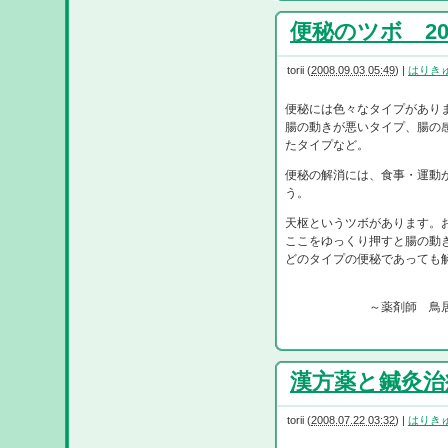
便秘のツボ 20/
torii
(
2008.09.03 05:49
)
|
はりき
便秘には色々なタイプがあり
腸の動きが悪いタイプ、腸の
たタイプなど。
便秘の解消には、食事・運動
う。
天枢というツボがあります。
ここをゆっくり押すと腸の動
どのタイプの便秘であっても
～薬剤師 鳥居
漢方薬と鍼灸治療 
torii
(
2008.07.22 03:32
)
|
はりき