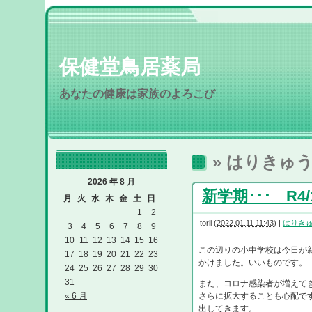
保健堂鳥居薬局
あなたの健康は家族のよろこび
» はりきゅ
2026 年 8 月
新学期･･･ R4/1
月
火
水
木
金
土
日
1
2
torii
(
2022.01.11 11:43
)
|
はりき
3
4
5
6
7
8
9
10
11
12
13
14
15
16
この辺りの小中学校は今日が
17
18
19
20
21
22
23
かけました。いいものです。
24
25
26
27
28
29
30
31
また、コロナ感染者が増えて
« 6 月
さらに拡大することも心配で
出してきます。