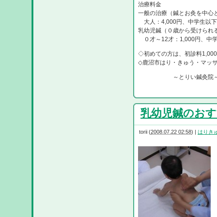
治療料金
一般の治療（鍼とお灸を中心
大人：4,000円、中学生以下：
乳幼児鍼（０歳から受けられ
０才～12才：1,000円、
◇初めての方は、初診料1,0
◇鹿沼市はり・きゅう・マッ
～とりい鍼灸院
乳幼児鍼のおすすめ
torii
(
2008.07.22 02:58
)
|
はりき