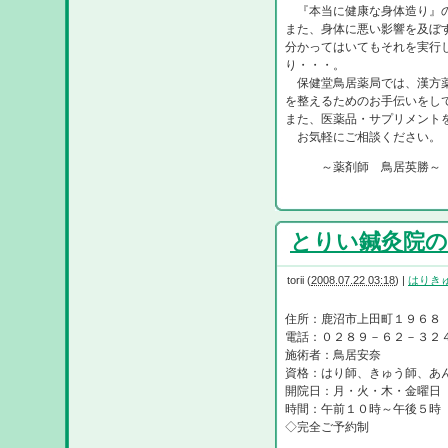
『本当に健康な身体造り』の
また、身体に悪い影響を及ぼ
分かってはいてもそれを実行
り・・・。
保健堂鳥居薬局では、漢方薬
を整えるためのお手伝いをし
また、医薬品・サプリメント
お気軽にご相談ください。
～薬剤師 鳥居英勝～
とりい鍼灸院のご
torii
(
2008.07.22 03:18
)
|
はりき
住所：鹿沼市上田町１９６８
電話：０２８９－６２－３２
施術者：鳥居安奈
資格：はり師、きゅう師、あ
開院日：月・火・木・金曜日
時間：午前１０時～午後５時
◇完全ご予約制