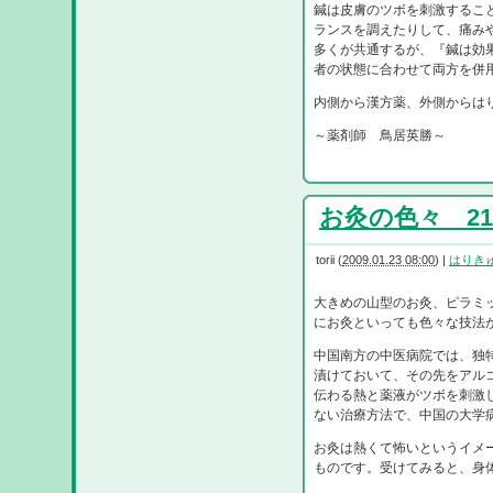
鍼は皮膚のツボを刺激するこ
ランスを調えたりして、痛み
多くが共通するが、『鍼は効
者の状態に合わせて両方を併
内側から漢方薬、外側からは
～薬剤師 鳥居英勝～
お灸の色々 21/
torii
(
2009.01.23 08:00
)
|
はりき
大きめの山型のお灸、ピラミ
にお灸といっても色々な技法
中国南方の中医病院では、独
漬けておいて、その先をアル
伝わる熱と薬液がツボを刺激
ない治療方法で、中国の大学
お灸は熱くて怖いというイメ
ものです。受けてみると、身