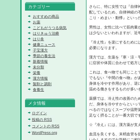
カテゴリー
さらに、特に女性では『自律
配しているため、自律神経の
おすすめの商品
こり・めまい・動悸』といっ
お薬
男性は、女性に比べて筋肉量
こどもがうつる病気
は少ないといわれますが、近
はりきゅう治療
はり灸
『冷え性』を楽にするために
健康ニュース
必要になります。
子宝漢方
季節の養生法
漢方では、生薬を『寒・涼・
新着情報
に症状や体質に合わせて処方
未分類
これは、食べ物でも同じこと
栄養
でもない『中間の食べ物』が
漢方情報
身体を冷やす作用があり、逆
製剤と調剤
温める働きをするものが多い
食養生
薬膳では、冷え性の改善のた
メタ情報
だ、身体を冷やすからといっ
べるのではなくスープや温野
ログイン
足なく摂ることが一番大切で
投稿の
RSS
☆『冷え』には、漢方薬が支
コメントの
RSS
WordPress.org
血流を良くする、末梢血管を
いたしますのでお気軽にご相