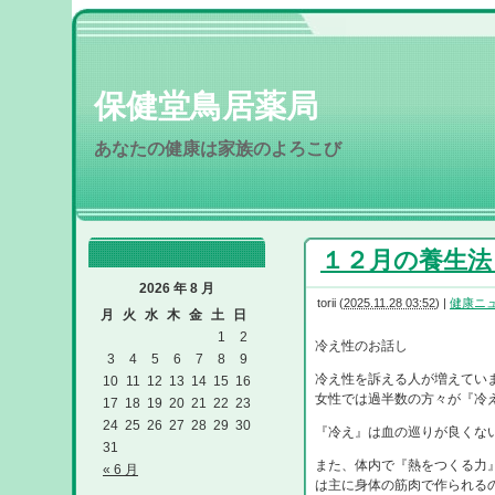
保健堂鳥居薬局
あなたの健康は家族のよろこび
１２月の養生法 R
2026 年 8 月
torii
(
2025.11.28 03:52
)
|
健康ニ
月
火
水
木
金
土
日
1
2
冷え性のお話し
3
4
5
6
7
8
9
冷え性を訴える人が増えてい
10
11
12
13
14
15
16
女性では過半数の方々が『冷
17
18
19
20
21
22
23
24
25
26
27
28
29
30
『冷え』は血の巡りが良くな
31
また、体内で『熱をつくる力
« 6 月
は主に身体の筋肉で作られる