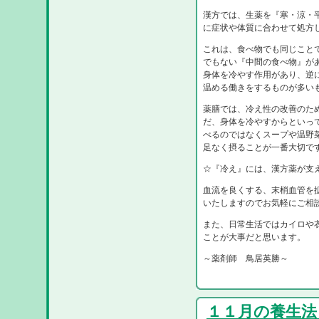
漢方では、生薬を『寒・涼・
に症状や体質に合わせて処方
これは、食べ物でも同じこと
でもない『中間の食べ物』が
身体を冷やす作用があり、逆
温める働きをするものが多い
薬膳では、冷え性の改善のた
だ、身体を冷やすからといっ
べるのではなくスープや温野
足なく摂ることが一番大切で
☆『冷え』には、漢方薬が支
血流を良くする、末梢血管を
いたしますのでお気軽にご相
また、日常生活ではカイロや
ことが大事だと思います。
～薬剤師 鳥居英勝～
１１月の養生法 R