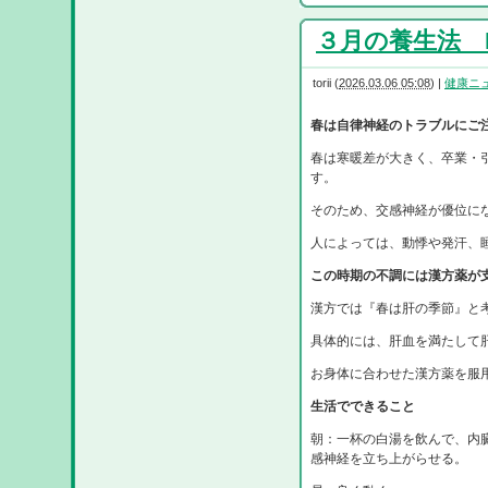
３月の養生法 R8
torii
(
2026.03.06 05:08
)
|
健康ニ
春は自律神経のトラブルにご
春は寒暖差が大きく、卒業・
す。
そのため、交感神経が優位に
人によっては、動悸や発汗、
この時期の不調には漢方薬が
漢方では『春は肝の季節』と
具体的には、肝血を満たして
お身体に合わせた漢方薬を服
生活でできること
朝：一杯の白湯を飲んで、内
感神経を立ち上がらせる。