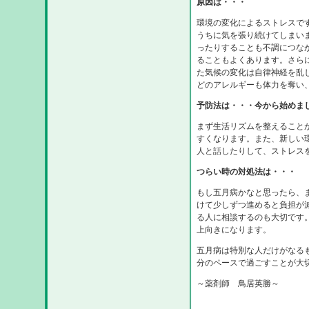
原因は・・・
環境の変化によるストレスで
うちに気を張り続けてしまい
ったりすることも不調につな
ることもよくあります。さら
た気候の変化は自律神経を乱
どのアレルギーも体力を奪い
予防法は・・・今から始めま
まず生活リズムを整えること
すくなります。また、新しい
人と話したりして、ストレス
つらい時の対処法は・・・
もし五月病かなと思ったら、
けて少しずつ進めると負担が
る人に相談するのも大切です
上向きになります。
五月病は特別な人だけがなる
分のペースで過ごすことが大
～薬剤師 鳥居英勝～