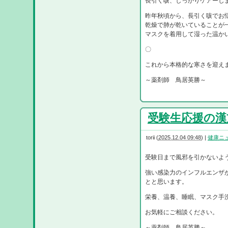
長引く咳、しっかりケアーし
昨年秋頃から、長引く咳でお
乾燥で肺が乾いていることが
マスクを着用して湿った温か
〇
これから本格的な寒さを迎え
～薬剤師 鳥居英勝～
受験生応援の漢方 
torii
(
2025.12.04 09:48
)
|
健康ニ
受験日まで風邪を引かないよ
強い感染力のインフルエンザ
とと思います。
栄養、温養、睡眠、マスク手
お気軽にご相談ください。
～薬剤師 鳥居英勝～