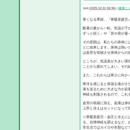
torii
(
2025.10.31 06:36
)
|
健康ニ
寒くなる季節、『寒暖差疲労
酷暑の夏から一転、気温が下
ずっと続く」や「首や肩が凝
その原因は、私たちの身体に
とに由来します。身体は熱い
は血管を収縮させ身体からの
ところが、気温差が大きい環
ことから疲れてしまい、その
また、これからは寒さに向か
寒冷を感じると体温を逃がさ
液を送るために大きな力が必
神経も刺激されるので、これ
血管の収縮に加え、血液は身
上昇と冷えはセットになって
☆寒暖差疲労・血圧と冷えに
る、自律神経を調えるなど、
常生活ではカイロや衣類など