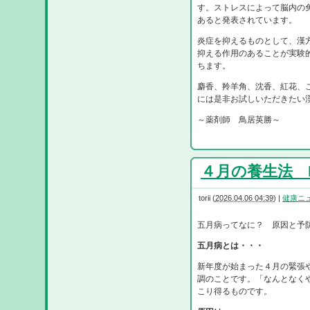
す。ストレスによって脳内の
あると発表されています。
炎症を抑えるものとして、漢
抑える作用のあることが実験
ちます。
麝香、羚羊角、沈香、紅花、
には是非お試しいただきたい
～薬剤師 鳥居英勝～
４月の養生法 R8
torii
(
2026.04.06 04:39
)
|
健康ニ
五月病ってなに？ 原因と予
五月病とは・・・
新年度が始まった４月の緊張
調のことです。「なんとなく
こり得るものです。