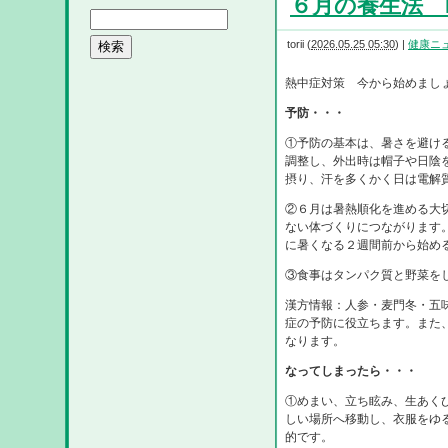
６月の養生法 R8
torii
(
2026.05.25 05:30
)
|
健康ニ
熱中症対策 今から始めまし
予防・・・
①予防の基本は、暑さを避け
調整し、外出時は帽子や日陰
摂り、汗を多くかく日は電解
②６月は暑熱順化を進める大
ない体づくりにつながります
に暑くなる２週間前から始め
③食事はタンパク質と野菜を
漢方情報：人参・麦門冬・五
症の予防に役立ちます。また
なります。
なってしまったら・・・
①めまい、立ち眩み、生あく
しい場所へ移動し、衣服をゆ
的です。