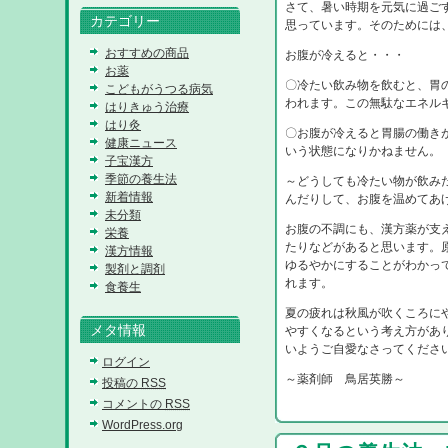
さて、暑い時期を元気に過ご
カテゴリー
思っています。そのためには
おすすめの商品
お腹が冷えると・・・
お薬
〇冷たい飲み物を飲むと、胃
こどもがうつる病気
われます。この無駄なエネル
はりきゅう治療
はり灸
〇お腹が冷えると胃腸の働き
健康ニュース
いう状態になりかねません。
子宝漢方
季節の養生法
～どうしても冷たい物が飲み
新着情報
んだりして、お腹を温めてあ
未分類
お腹の不調にも、漢方薬が支
栄養
たりなどがあると思います。
漢方情報
ゆるやかにすることがわかっ
製剤と調剤
れます。
食養生
夏の疲れは秋風が吹くころに
メタ情報
やすくなるという考え方があ
いようご自愛なさってくださ
ログイン
～薬剤師 鳥居英勝～
投稿の
RSS
コメントの
RSS
WordPress.org