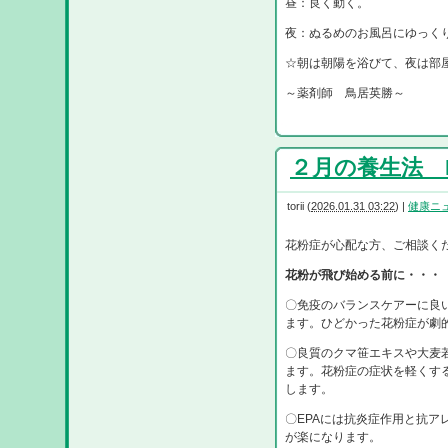
昼：良く動く。
夜：ぬるめのお風呂にゆっく
☆朝は朝陽を浴びて、夜は部
～薬剤師 鳥居英勝～
２月の養生法 R8
torii
(
2026.01.31 03:22
)
|
健康ニ
花粉症が心配な方、ご相談く
花粉が飛び始める前に・・・
〇免疫のバランスケアーに良
ます。ひどかった花粉症が劇
〇良質のクマ笹エキスや大麦
ます。花粉症の症状を軽くす
します。
〇EPAには抗炎症作用と抗
が楽になります。