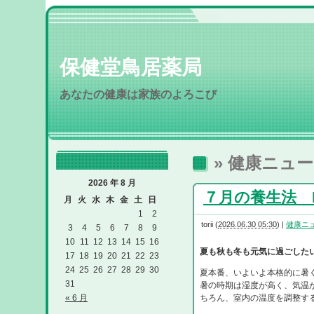
保健堂鳥居薬局
あなたの健康は家族のよろこび
» 健康ニュ
2026 年 8 月
７月の養生法 R8
月
火
水
木
金
土
日
1
2
torii
(
2026.06.30 05:30
)
|
健康ニ
3
4
5
6
7
8
9
10
11
12
13
14
15
16
夏も秋も冬も元気に過ごした
17
18
19
20
21
22
23
24
25
26
27
28
29
30
夏本番、いよいよ本格的に暑
31
暑の時期は湿度が高く、気温
« 6 月
ちろん、室内の温度を調整す