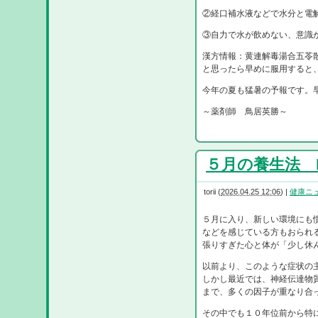
②経口補水液などで水分と電
③自力で水が飲めない、意識
漢方情報：黄連解毒湯合五苓
と思ったら早めに服用すると
今年の夏も猛暑の予報です。
～薬剤師 鳥居英勝～
５月の養生法 R8
torii
(
2026.04.25 12:06
)
|
健康ニ
５月に入り、新しい環境にも
などを感じている方もおられ
張りすぎた心と体が「少し休
以前より、このような症状の
しかし最近では、神経伝達物
まで、多くの因子が重なり合
その中でも１０年位前から特