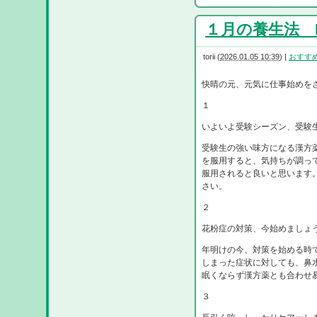
１月の養生法 R8
torii
(
2026.01.05 10:39
)
|
おすす
快晴の元、元気に仕事始めを
１
いよいよ受験シーズン、受験
受験生の強い味方になる漢方
を服用すると、気持ちが調っ
服用されると良いと思います
さい。
２
花粉症の対策、今始めましょ
年明けの今、対策を始める時
しまった症状に対しても、鼻
眠くならず漢方薬とも合わせ
３