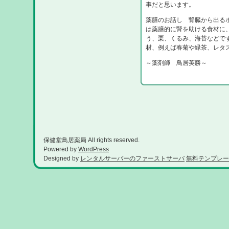
事だと思います。
薬膳のお話し 腎臓から出る
は薬膳的に腎を助ける食材に
う、栗、くるみ、海苔などで
材、例えば春菊や緑茶、レタ
～薬剤師 鳥居英勝～
保健堂鳥居薬局 All rights reserved.
Powered by
WordPress
Designed by
レンタルサーバーのファーストサーバ
無料テンプレー