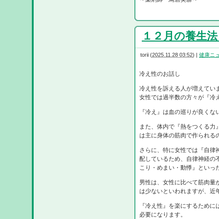
１２月の養生法 R
torii
(
2025.11.28 03:52
)
|
健康ニ
冷え性のお話し
冷え性を訴える人が増えてい
女性では過半数の方々が『冷
『冷え』は血の巡りが良くな
また、体内で『熱をつくる力
は主に身体の筋肉で作られる
さらに、特に女性では『自律
配しているため、自律神経の
こり・めまい・動悸』といっ
男性は、女性に比べて筋肉量
は少ないといわれますが、近
『冷え性』を楽にするために
必要になります。