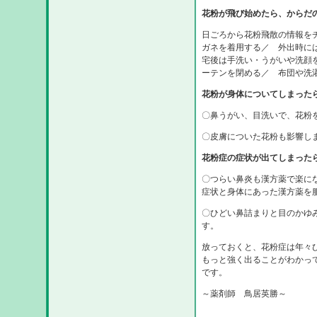
花粉が飛び始めたら、からだ
日ごろから花粉飛散の情報を
ガネを着用する／ 外出時に
宅後は手洗い・うがいや洗顔
ーテンを閉める／ 布団や洗
花粉が身体についてしまった
〇鼻うがい、目洗いで、花粉
〇皮膚についた花粉も影響し
花粉症の症状が出てしまった
〇つらい鼻炎も漢方薬で楽に
症状と身体にあった漢方薬を
〇ひどい鼻詰まりと目のかゆ
す。
放っておくと、花粉症は年々
もっと強く出ることがわかっ
です。
～薬剤師 鳥居英勝～