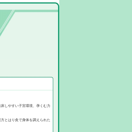
着床しやすい子宮環境、孕くむ力
漢方とはり灸で身体を調えられた