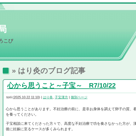
局
ろこび
» はり灸
のブログ記事
心から思うこと～子宝～ R7/10/22
torii
(
2025.10.22 11:10
)
|
はり灸
,
子宝漢方
|
個別ページ
心から思うことがあります。不妊治療の前に、是非お身体を調えて卵子の質、
を養ってください。
子宝相談に来てくださった方々で、高度な不妊治療で功を奏さなかった方が、
後に妊娠に至るケースが多くみられます。