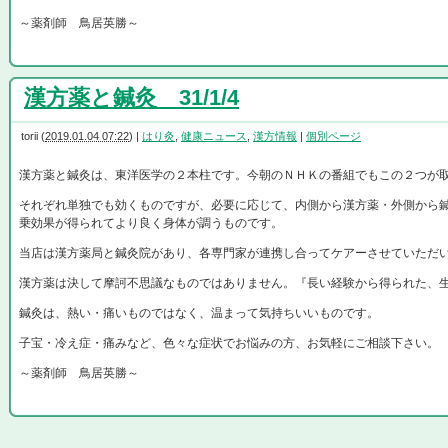
～薬剤師 鳥居英勝～
漢方薬と鍼灸 31/1/4
torii
(
2019.01.04 07:22
)
|
はり灸
,
健康ニュース
,
漢方情報
|
個別ページ
漢方薬と鍼灸は、東洋医学の２本柱です。今朝のＮＨＫの番組でもこの２つが
それぞれ単独でも効くものですが、必要に応じて、内側から漢方薬・外側から
乗効果が得られてより良く身体が調うものです。
当店は漢方薬局と鍼灸院があり、各専門家が連携し合ってケアーさせていただ
漢方薬は決して摩訶不思議なものではありません。『長い経験から得られた、
鍼灸は、熱い・痛いものではなく、温まって気持ちいいものです。
子宝・冷え症・痛みなど、色々な症状でお悩みの方、お気軽にご相談下さい。
～薬剤師 鳥居英勝～