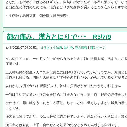
どなたにも授かる力はあるはずです。自然に授かるためにも不妊治療をおこな
と出産後の体力のためにも、漢方とはり灸で身体を調えることを心からおすす
～薬剤師：鳥居英勝 鍼灸師：鳥居安奈～
顔の痛み、漢方とはりで･･･ R3/7/9
torii
(
2021.07.09 09:52
)
|
はりきゅう治療
,
はり灸
,
漢方情報
|
個別ページ
うちのワイフが、一か月くらい前から食べるときに顔に激痛を感じるようにな
症状です。
三叉神経痛の発生メカニズムは完全には解明されていないそうですが、原因と
圧迫され続ける、周囲との癒着などで神経の走行がゆがめられているなどが考
以前から片側で食べる習慣があり、神経に負担がかかったのかもしれません。
手当は早い方が良いと漢方薬を開始。証をみながら、気・血・解痙の調整をし
合わせて、顔に鍼をうったところ著効。ちょっと怖い気もしますが、鍼灸治療
ことです。
漢方薬は続けており、今は大分楽に過ごせています。痛みが強いときには、鍼
漢方薬とはり灸、上手に合わせると効果的だなと改めて実感する症例です。