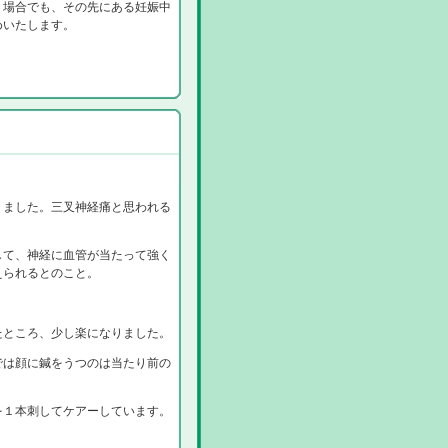
う場合でも、その先にある妊娠中
めいたします。
りました。三叉神経痛と思われる
して、神経に血管が当たって強く
えられるとのこと。
たところ、少し楽になりました。
では顔に鍼をうつのは当たり前の
を１本刺してケアーしています。