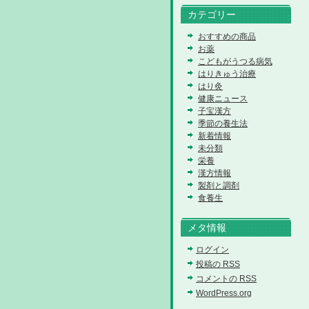
カテゴリー
おすすめの商品
お薬
こどもがうつる病気
はりきゅう治療
はり灸
健康ニュース
子宝漢方
季節の養生法
新着情報
未分類
栄養
漢方情報
製剤と調剤
食養生
メタ情報
ログイン
投稿の
RSS
コメントの
RSS
WordPress.org